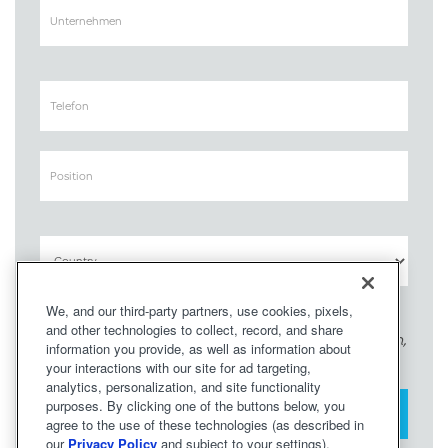
We, and our third-party partners, use cookies, pixels,
and other technologies to collect, record, and share
Bitte senden Sie mir E-Mails über Neuigkeiten,
information you provide, as well as information about
Produkte und Forschung von Deltek.
your interactions with our site for ad targeting,
analytics, personalization, and site functionality
purposes. By clicking one of the buttons below, you
agree to the use of these technologies (as described in
our
Privacy Policy
and subject to your settings).